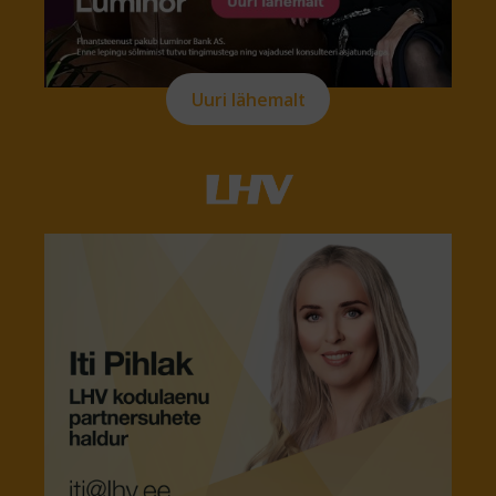
Uuri lähemalt