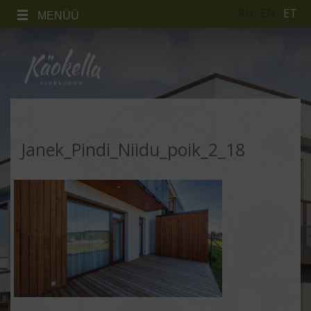
RU
EN
ET
MENÜÜ
Janek_Pindi_Niidu_poik_2_18