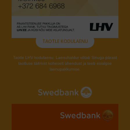
TAOTLE KODULAENU
Taotle LHV kodulaenu. Laenuhaldur võtab Sinuga pärast
taotluse täitmist koheselt ühendust ja teeb esialgse
laenupakkumise.