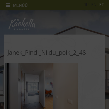
RU
EN
ET
MENÜÜ
Janek_Pindi_Niidu_poik_2_48