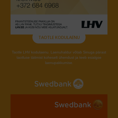
TAOTLE KODULAENU
Taotle LHV kodulaenu. Laenuhaldur võtab Sinuga pärast
taotluse täitmist koheselt ühendust ja teeb esialgse
laenupakkumise.