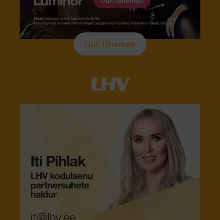
Uuri lähemalt