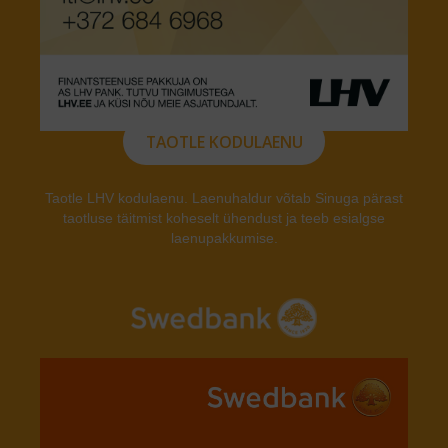
TAOTLE KODULAENU
Taotle LHV kodulaenu. Laenuhaldur võtab Sinuga pärast
taotluse täitmist koheselt ühendust ja teeb esialgse
laenupakkumise.