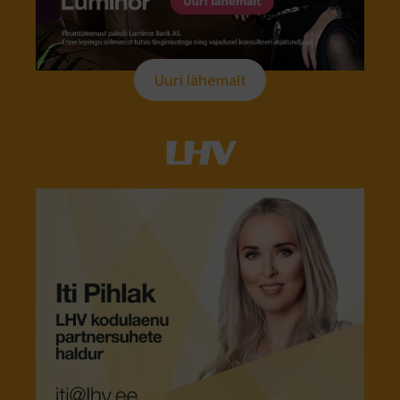
Uuri lähemalt