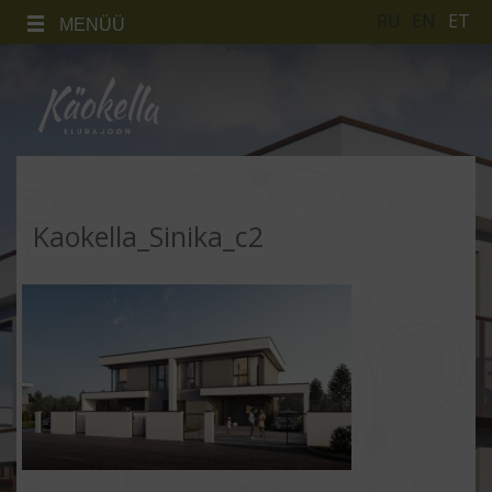
RU
EN
ET
MENÜÜ
Kaokella_Sinika_c2