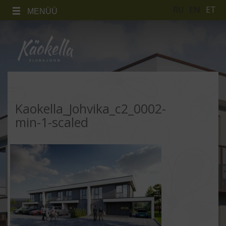
RU
EN
ET
MENÜÜ
Kaokella_Johvika_c2_0002-
min-1-scaled