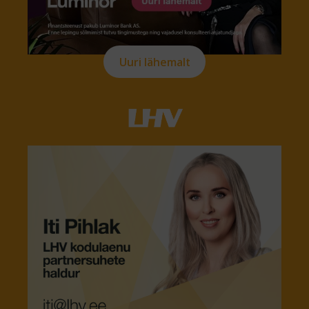
Uuri lähemalt