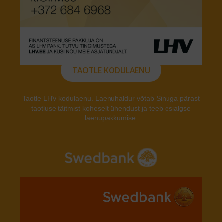
TAOTLE KODULAENU
Taotle LHV kodulaenu. Laenuhaldur võtab Sinuga pärast
taotluse täitmist koheselt ühendust ja teeb esialgse
laenupakkumise.