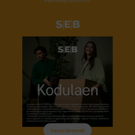
tingimustega ja pea nõu.
Vaata lähemalt