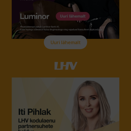
Uuri lähemalt