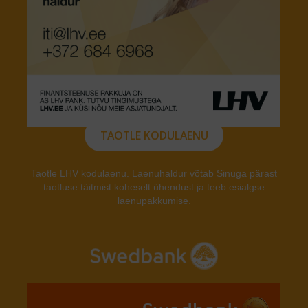
TAOTLE KODULAENU
Taotle LHV kodulaenu. Laenuhaldur võtab Sinuga pärast
taotluse täitmist koheselt ühendust ja teeb esialgse
laenupakkumise.