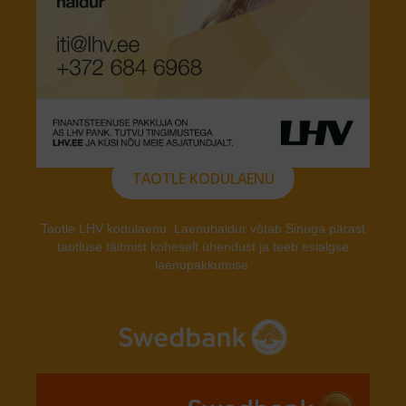
TAOTLE KODULAENU
Taotle LHV kodulaenu. Laenuhaldur võtab Sinuga pärast
taotluse täitmist koheselt ühendust ja teeb esialgse
laenupakkumise.