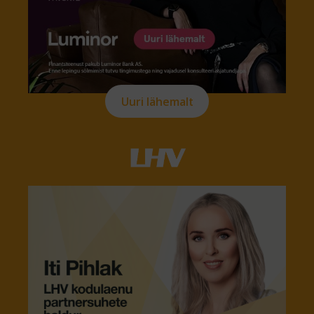
Uuri lähemalt