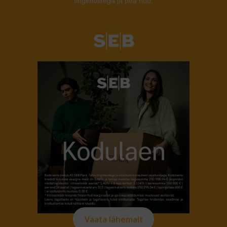
tingimustega ja pea nõu.
Vaata lähemalt