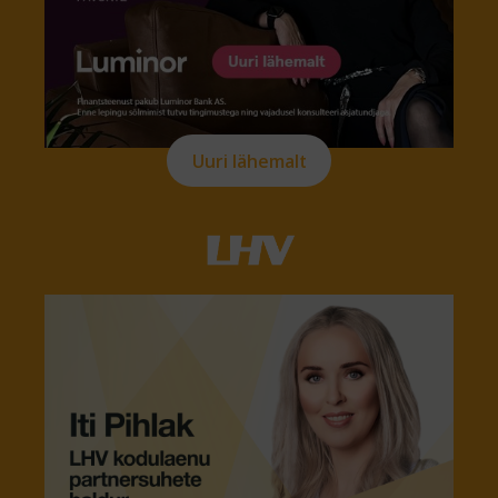
Uuri lähemalt