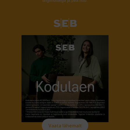
tingimustega ja pea nõu.
Vaata lähemalt