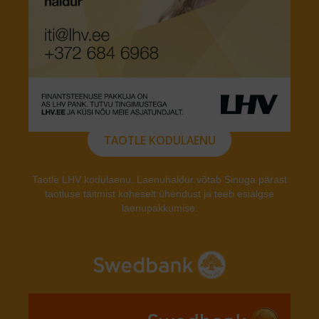
TAOTLE KODULAENU
Taotle LHV kodulaenu. Laenuhaldur võtab Sinuga pärast
taotluse täitmist koheselt ühendust ja teeb esialgse
laenupakkumise.