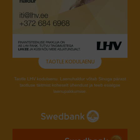
TAOTLE KODULAENU
Taotle LHV kodulaenu. Laenuhaldur võtab Sinuga pärast
taotluse täitmist koheselt ühendust ja teeb esialgse
laenupakkumise.