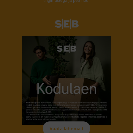
tingimustega ja pea nõu.
Vaata lähemalt