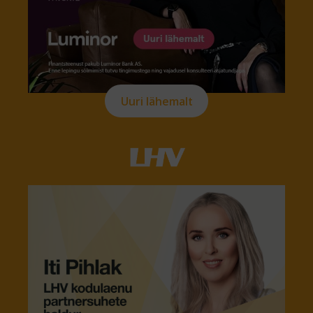
Uuri lähemalt