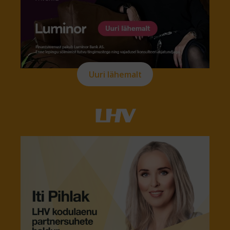
Uuri lähemalt