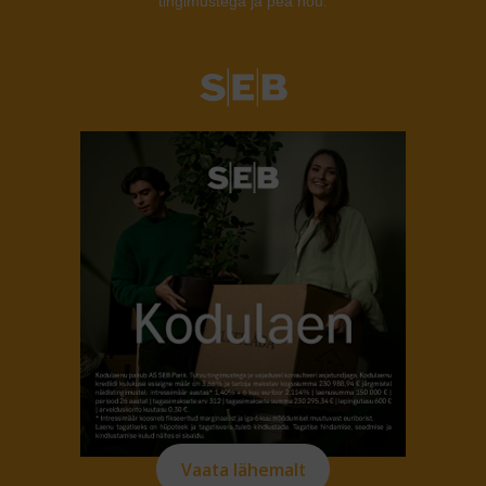
tingimustega ja pea nõu.
Vaata lähemalt