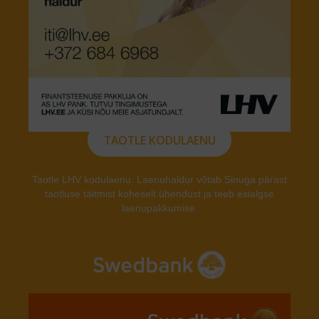
TAOTLE KODULAENU
Taotle LHV kodulaenu. Laenuhaldur võtab Sinuga pärast
taotluse täitmist koheselt ühendust ja teeb esialgse
laenupakkumise.