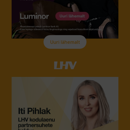
Uuri lähemalt