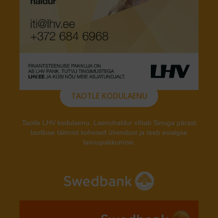
TAOTLE KODULAENU
Taotle LHV kodulaenu. Laenuhaldur võtab Sinuga pärast
taotluse täitmist koheselt ühendust ja teeb esialgse
laenupakkumise.