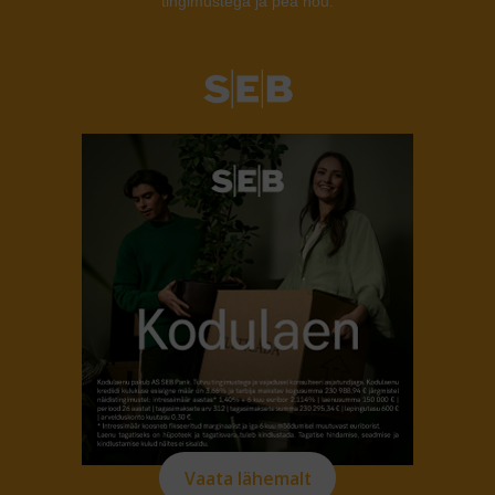
tingimustega ja pea nõu.
Vaata lähemalt