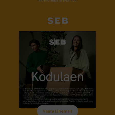
tingimustega ja pea nõu.
Vaata lähemalt