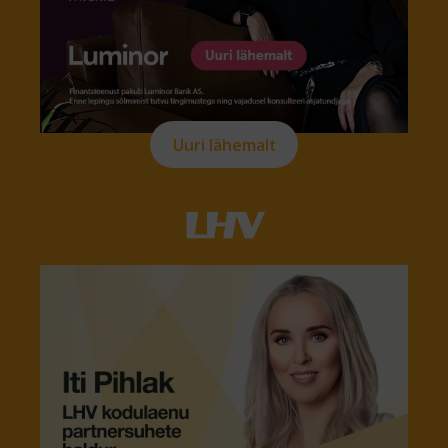
Uuri lähemalt