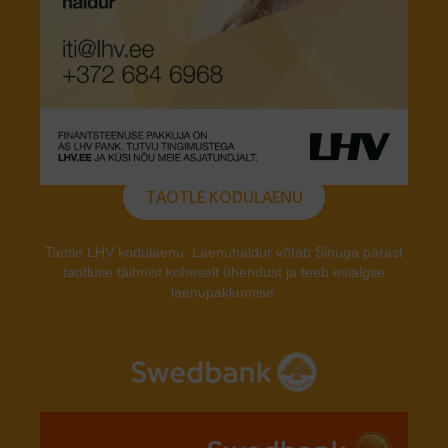
TAOTLE KODULAENU
Taotle LHV kodulaenu. Laenuhaldur võtab Sinuga pärast
taotluse täitmist koheselt ühendust ja teeb esialgse
laenupakkumise.