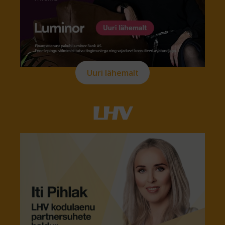
Uuri lähemalt