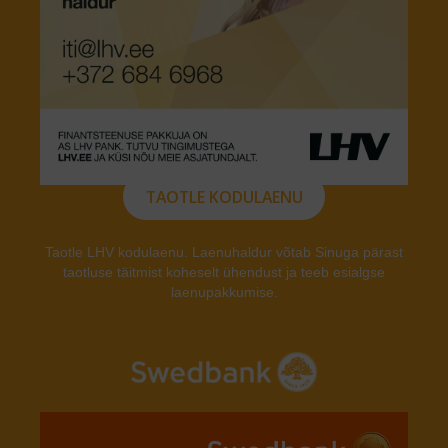
TAOTLE KODULAENU
Taotle LHV kodulaenu. Laenuhaldur võtab Sinuga pärast
taotluse täitmist koheselt ühendust ja teeb esialgse
laenupakkumise.