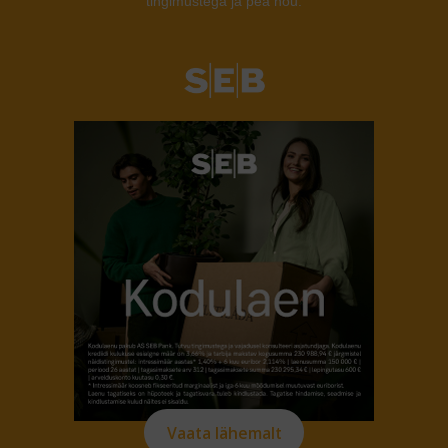
tingimustega ja pea nõu.
Vaata lähemalt